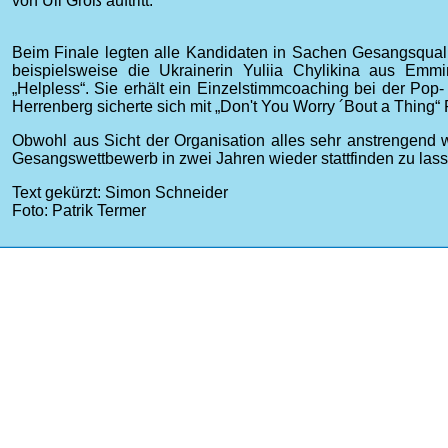
von Uli Groß auftritt.
Beim Finale legten alle Kandidaten in Sachen Gesangsqualit
beispielsweise die Ukrainerin Yuliia Chylikina aus Emm
„Helpless“. Sie erhält ein Einzelstimmcoaching bei der Po
Herrenberg sicherte sich mit „Don't You Worry ´Bout a Thing“ 
Obwohl aus Sicht der Organisation alles sehr anstrengend wa
Gesangswettbewerb in zwei Jahren wieder stattfinden zu las
Text gekürzt: Simon Schneider
Foto: Patrik Termer