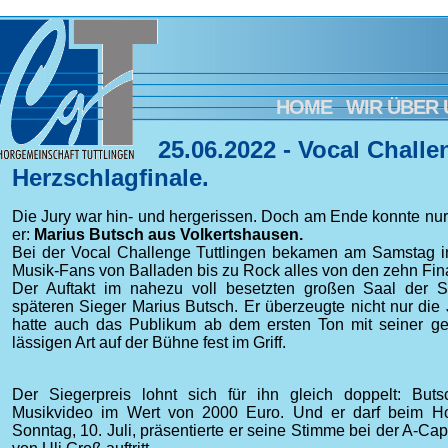
HOME
WIR ÜBER 
25.06.2022 - Vocal Challe
Herzschlagfinale.
Die Jury war hin- und hergerissen. Doch am Ende konnte nur
er:
Marius Butsch aus Volkertshausen.
Bei der Vocal Challenge Tuttlingen bekamen am Samstag in 
Musik-Fans von Balladen bis zu Rock alles von den zehn Fina
Der Auftakt im nahezu voll besetzten großen Saal der S
späteren Sieger Marius Butsch. Er überzeugte nicht nur die J
hatte auch das Publikum ab dem ersten Ton mit seiner ge
lässigen Art auf der Bühne fest im Griff.
Der Siegerpreis lohnt sich für ihn gleich doppelt: Butsc
Musikvideo im Wert von 2000 Euro. Und er darf beim H
Sonntag, 10. Juli, präsentierte er seine Stimme bei der A-Cap